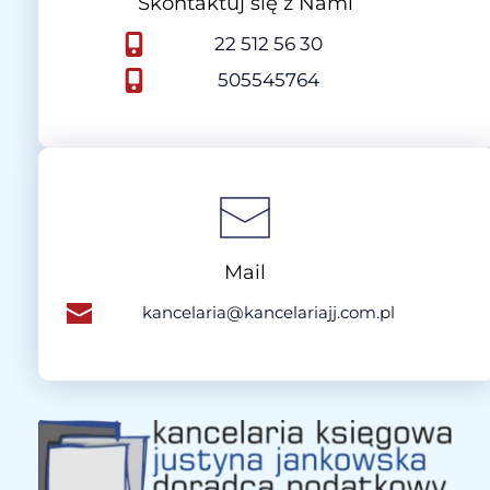
Skontaktuj się z Nami
22 512 56 30
505545764
Mail
kancelaria@kancelariajj.com.pl