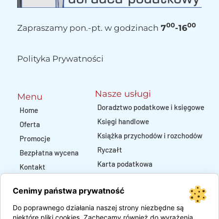
00
00
Zapraszamy pon.-pt. w godzinach
 7
-16
Polityka Prywatności
Nasze usługi
Menu
Doradztwo podatkowe i księgowe
Home
Księgi handlowe
Oferta
Książka przychodów i rozchodów
Promocje
Ryczałt
Bezpłatna wycena
Karta podatkowa
Kontakt
Outsourcing
Cenimy państwa prywatność
Kadry i płace
Pozostałe usługi
Do poprawnego działania naszej strony niezbędne są
niektóre pliki cookies. Zachęcamy również do wyrażenia